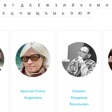
В
Г
Д
Е
Ё
Ж
З
И
Й
К
Л
М
Н
Х
Ц
Ч
Ш
Щ
Ъ
Ы
Ь
Э
Ю
Я
Арапова Елена
Бакакин
Андреевна
Владимир
Васильевич