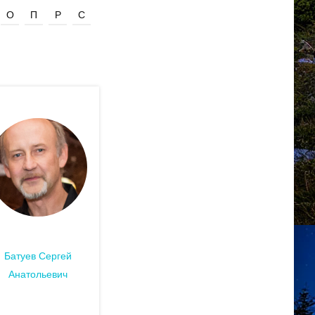
О
П
Р
С
Батуев Сергей
Анатольевич