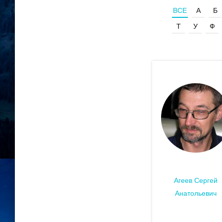
ВСЕ
А
Б
Т
У
Ф
Агеев Сергей
Анатольевич