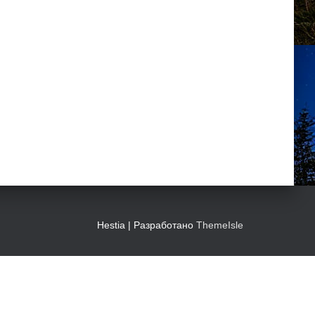
Hestia | Разработано
ThemeIsle