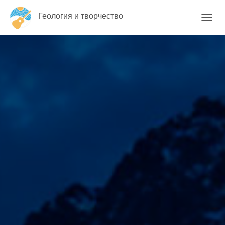
Геология и творчество
П
Е
Р
Е
К
Л
Ю
Ч
И
Т
Ь
Н
А
В
И
Г
А
Ц
И
Ю