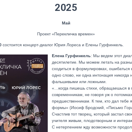
2025
Май
Проект «Перекличка времен»
0
состоится концерт-диалог Юрия Лореса и Елены Гурфинкель.
Елена Гурфинкель
: Мы ведем этот диа
десятилетие. Мы можем летать на разны
сходиться в формулировках, ошибаться 
одно слово, ни одна интонация никогда 
фальшивыми или ложными.
«…когда пишешь стихи, обращаешься в 
современникам, не говоря уж о потомках
предшественникам. К тем, кто дал тебе яз
формы» (Иосиф Бродский, «Письмо Гор
Счастлив тот творец, который застал св
учителя живым, плодотворным и интерак
С нетерпением жду возможности продол