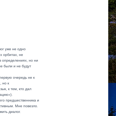
лог уже не одно
х орбитах, не
в определениях, но ни
не были и не будут
первую очередь не к
, но к
ык, к тем, кто дал
ацию»).
оего предшественника и
тивным. Мне повезло.
жить диалог.