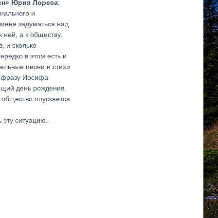
ен» Юрия Лореса
:
нального и
 меня задуматься над
 ней, а к обществу.
, и сколько
ередко в этом есть и
тельные песни и стихи
ю фразу Иосифа
общий день рождения.
 общество опускается
 эту ситуацию.