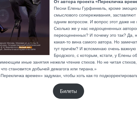
От автора проекта «Перекличка врем
Песни Елены Гурфинкель, кроме эмоцио
смыслового сопереживания, заставляют
одним вопросом. И вопрос этот даже не к
Сколько же у нас недооцененных авторов
переоцененных? И почему это так? Да, н
какая-то вина самого автора. Но замеча
тут причём? И вспоминаю очень важну
Бродского, с которым, кстати, у Елены 
имеющим иные занятия нежели чтение стихов. Но не читая стихов,
, что становится добычей демагога или тирана.»
«Перекличка времен» задуман, чтобы хоть как-то подкорректировать
Билеты