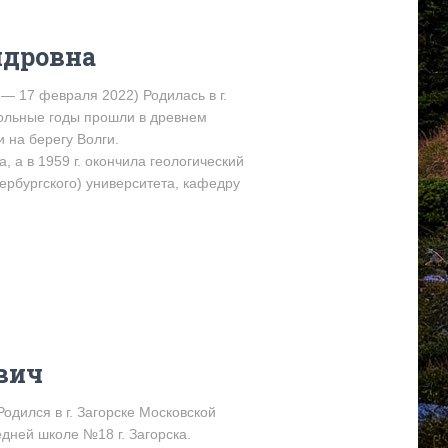
ндровна
— 17 февраля 2022) Родилась в г.
кольные годы прошли в древнем
 на берегу Волги.
, а в 1959 г. окончила геологический
ербургского) университета, кафедру
вич
одился в г. Загорске Московской
дней школе №18 г. Загорска.