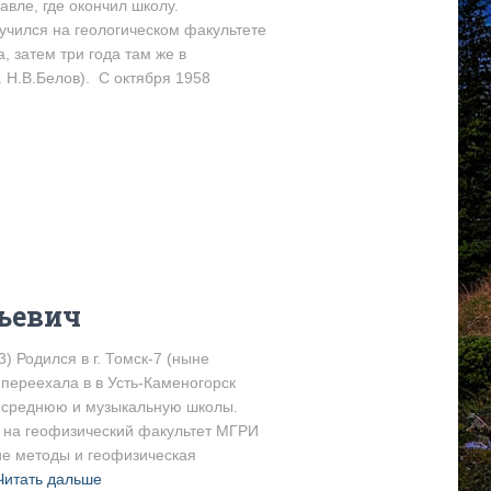
лавле, где окончил школу.
учился на геологическом факультете
, затем три года там же в
. Н.В.Белов). С октября 1958
льевич
) Родился в г. Томск-7 (ныне
 переехала в в Усть-Каменогорск
л среднюю и музыкальную школы.
. на геофизический факультет МГРИ
ие методы и геофизическая
Читать дальше