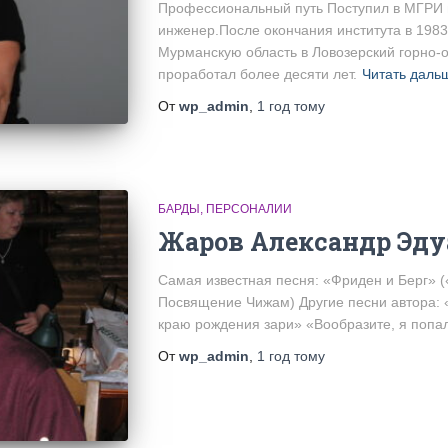
Профессиональный путь Поступил в МГРИ в
инженер.После окончания института в 1983
Мурманскую область в Ловозерский горно-о
проработал более десяти лет.
Читать даль
От
wp_admin
,
1 год
тому
БАРДЫ
ПЕРСОНАЛИИ
Жаров Александр Эд
Самая известная песня: «Фриден и Берг» 
Посвящение Чижам) Другие песни автора: 
краю рождения зари» «Вообразите, я попа
От
wp_admin
,
1 год
тому