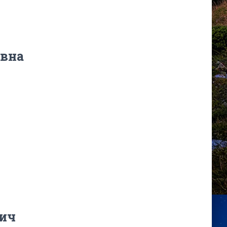
евна
вич