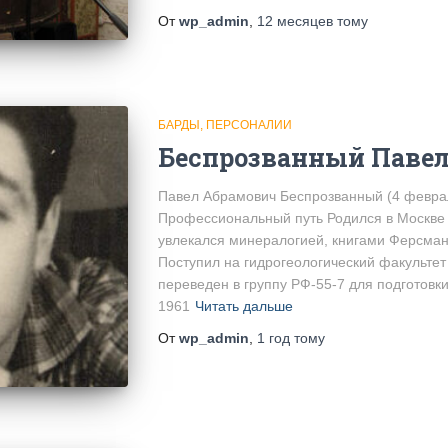
От
wp_admin
,
12 месяцев
тому
БАРДЫ
ПЕРСОНАЛИИ
Беспрозванный Паве
Павел Абрамович Беспрозванный (4 феврал
Профессиональный путь Родился в Москве в
увлекался минералогией, книгами Ферсман
Поступил на гидрогеологический факультет
переведен в группу РФ-55-7 для подготовки
1961
Читать дальше
От
wp_admin
,
1 год
тому