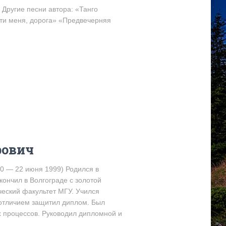
 Другие песни автора: «Танго
ти меня, дорога» «Предвечерняя
рович
0 — 22 июня 1999) Родился в
ончил в Волгограде с золотой
ческий факультет МГУ. Учился
 отличием защитил диплом. Был
х процессов. Руководил дипломной и