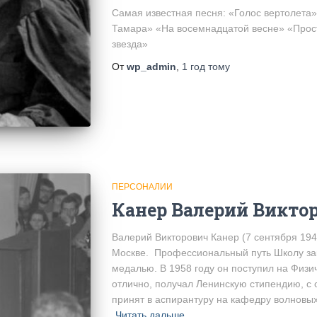
Самая известная песня: «Голос вертолета»
Тамара» «На восемнадцатой весне» «Прос
звезда»
От
wp_admin
,
1 год
тому
ПЕРСОНАЛИИ
Канер Валерий Викто
Валерий Викторович Канер (7 сентября 194
Москве. Профессиональный путь Школу зак
медалью. В 1958 году он поступил на Физи
отлично, получал Ленинскую стипендию, с
принят в аспирантуру на кафедру волновы
Читать дальше