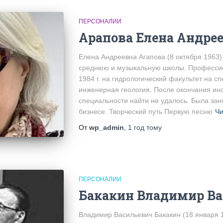
ПЕРСОНАЛИИ
Арапова Елена Андре
Елена Андреевна Агапова (8 октября 1963)
среднюю и музыкальную школы. Профессио
1984 г. на гидрологический факультет на с
инженерная геология. После окончания инст
специальности найти не удалось. Была за
бизнесе. Творческий путь Первую песню
Чи
От
wp_admin
,
1 год
тому
ПЕРСОНАЛИИ
Бакакин Владимир В
Владимир Васильевич Бакакин (18 января 19