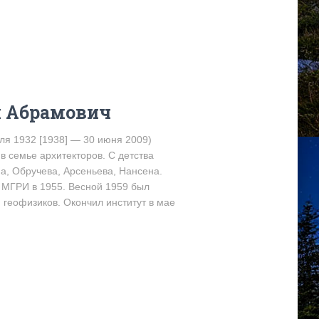
л Абрамович
я 1932 [1938] — 30 июня 2009)
 семье архитекторов. С детства
а, Обручева, Арсеньева, Нансена.
 МГРИ в 1955. Весной 1959 был
 геофизиков. Окончил институт в мае