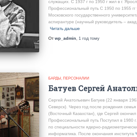
служащих. С 1937 г по 1950 г жил в г. Ярос
Профессиональный путь С 1950 по 1955 гг 
Московского государственного университета
аспирантуре (научный руководитель – акад
Читать дальше
От
wp_admin
,
1 год
тому
БАРДЫ
ПЕРСОНАЛИИ
Батуев Сергей Анато
Сергей Анатольевич Батуев (22 января 1963
Северск). Через год после рождения семья
(Восточный Казахстан), где Сергей окончи
Профессиональный путь Поступил в 1980 г
по специальности ядерно-радиометрическ
информатика. После окончания института