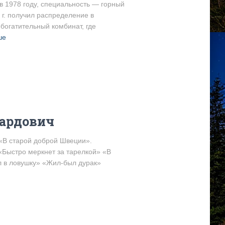
 1978 году, специальность — горный
 г. получил распределение в
богатительный комбинат, где
ше
уардович
(«В старой доброй Швеции».
«Быстро меркнет за тарелкой» «В
л в ловушку» «Жил-был дурак»