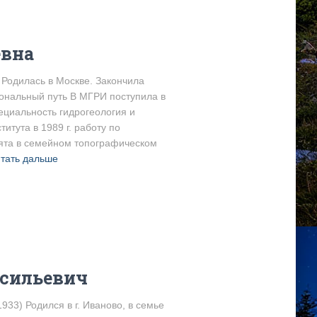
евна
 Родилась в Москве. Закончила
нальный путь В МГРИ поступила в
пециальность гидрогеология и
итута в 1989 г. работу по
нята в семейном топографическом
тать дальше
асильевич
33) Родился в г. Иваново, в семье