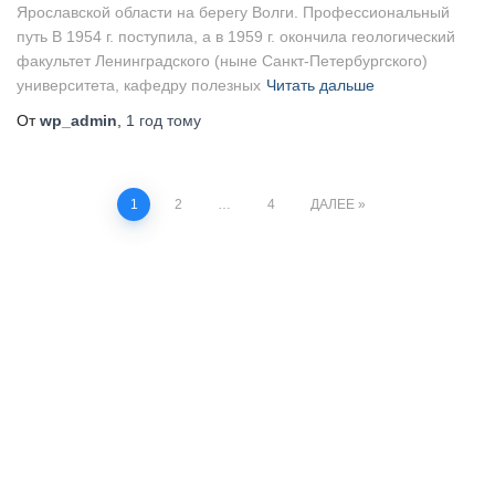
Ярославской области на берегу Волги. Профессиональный
путь В 1954 г. поступила, а в 1959 г. окончила геологический
факультет Ленинградского (ныне Санкт-Петербургского)
университета, кафедру полезных
Читать дальше
От
wp_admin
,
1 год
тому
Пагинация
1
2
…
4
ДАЛЕЕ
записей