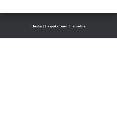
Hestia | Разработано
ThemeIsle
КОНТАКТЫ
125009, г. Москва, Моховая ул., д. 11, стр. 11
(станция метро «Охотный ряд»)
https://sgm.ru
ОБРАЩЕНИЯ И МЕРОПРИЯТИЯ
Официальные обращения, общие сведения, проведение
мероприятий: