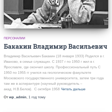
ПЕРСОНАЛИИ
Бакакин Владимир Васильевич
Владимир Васильевич Бакакин (18 января 1933) Родился в г.
Иваново, в семье служащих. С 1937 г по 1950 г жил в г.
Ярославле, где окончил школу. Профессиональный путь С
1950 по 1955 гг учился на геологическом факультете
Московского государственного университета, затем три года
там же в аспирантуре (научный руководитель –
акад. Н.В.Белов). С октября 1958
Читать дальше
От
wp_admin
,
1 год
тому