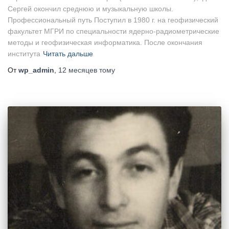
Сергей окончил среднюю и музыкальную школы.
Профессиональный путь Поступил в 1980 г. на геофизический
факультет МГРИ по специальности ядерно-радиометрические
методы и геофизическая информатика. После окончания
института
Читать дальше
От
wp_admin
,
12 месяцев
тому