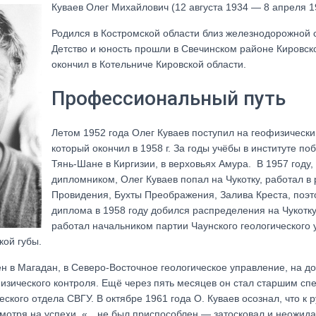
Куваев Олег Михайлович (12 августа 1934 — 8 апреля 1
Родился в Костромской области близ железнодорожной 
Детство и юность прошли в Свечинском районе Кировск
окончил в Котельниче Кировской области.
Профессиональный путь
Летом 1952 года Олег Куваев поступил на геофизическ
который окончил в 1958 г. За годы учёбы в институте по
Тянь-Шане в Киргизии, в верховьях Амура. В 1957 году,
дипломником, Олег Куваев попал на Чукотку, работал в
Провидения, Бухты Преображения, Залива Креста, поэ
диплома в 1958 году добился распределения на Чукотку.
работал начальником партии Чаунского геологического 
кой губы.
ён в Магадан, в Северо-Восточное геологическое управление, на д
изического контроля. Ещё через пять месяцев он стал старшим сп
ского отдела СВГУ. В октябре 1961 года О. Куваев осознал, что к
смотря на успехи, «…не был приспособлен — затосковал и неожида