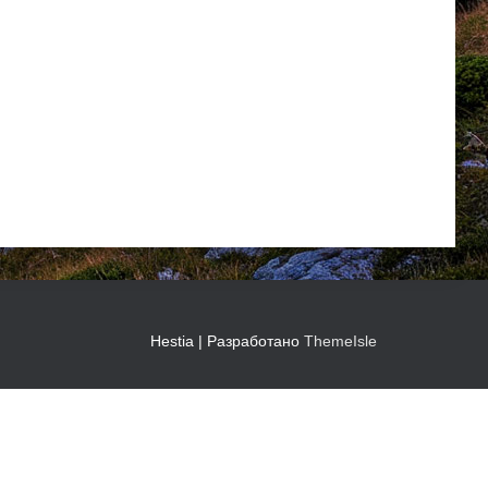
Hestia | Разработано
ThemeIsle