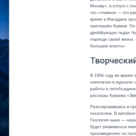
Москву», в отпуск с п
что «главное — это ра
время в Магадане орг
приглашён Куваев. Он
дрейфующих льдах Чук
периоде своей жизни,
большую власть».
Творческий
В 1956 году во время
напечатан в журнале «
работы в литобъедине
рассказы Куваева «Зв
Разочаровавшись в пр
писателем. В автобиог
Геология ныне — наук
будет развиваться име
произведениях он пыт