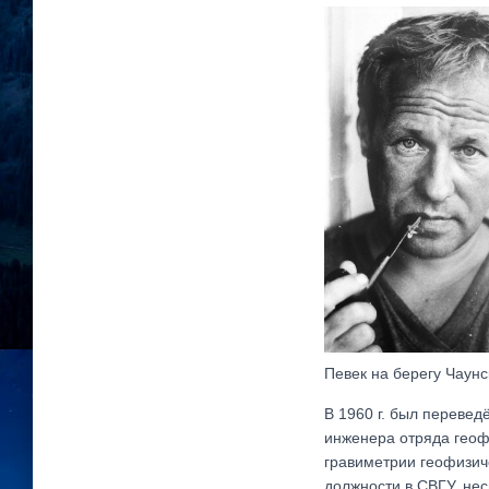
Певек на берегу Чаунс
В 1960 г. был перевед
инженера отряда геоф
гравиметрии геофизиче
должности в СВГУ, не