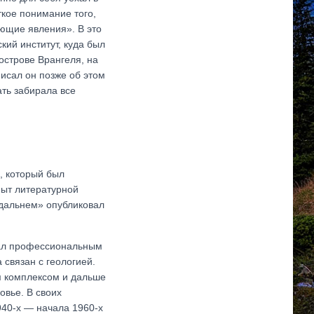
ткое понимание того,
ующие явления». В это
ий институт, куда был
острове Врангеля, на
исал он позже об этом
ть забирала все
, который был
пыт литературной
 дальнем» опубликовал
стал профессиональным
 связан с геологией.
м комплексом и дальше
овье. В своих
940-х — начала 1960-х