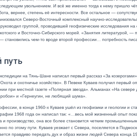
оследующим увольнением. И всё же именно тогда к нему пришло чё
бота, вернее, степень её интересности. Все остальное — сопутств
анизовался Северо-Восточный комплексный научно-исследовательск
 руководил группой, проводившей геофизические исследования на 
отского и Восточно-Сибирского морей. «Занятия литературой, — п
 — становились чем-то вроде второй профессии… потребность писа
 путь
 экспедиции на Тянь-Шане написал первый рассказ «За козерогами»
Охота и охотничье хозяйство». В Певеке Куваев получил первый о
нии при местной газете «Полярная звезда». Альманах «На севере
еробои» и «Гернеугин, не любящий шума».
офессии, в конце 1960-х Куваев ушёл из геофизики и геологии и 
рафии 1968 года он написал так: «…весь мой жизненный опыт пока
а и производство, она все более становится четким промышленны
нно по этому пути. Куваев уезжает с Севера, поселяется в Подмоск
ается правдиво передать дух и образ жизни людей Севера конца 1