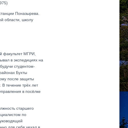
975)
станции Поназырева.
ой области, школу
ий факультет МГРИ,
бывал в экспедициях на
 будучи студентом-
 районах Бухты
тому после защиты
 В течение трёх лет
управления в посёлке
олжность старшего
ециалистом по
 руководящей
нно для себя уехал в