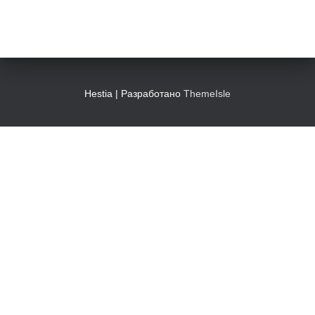
Hestia | Разработано
ThemeIsle
КОНТАКТЫ
125009, г. Москва, Моховая ул., д. 11, стр. 11
(станция метро «Охотный ряд»)
https://sgm.ru
ОБРАЩЕНИЯ И МЕРОПРИЯТИЯ
Официальные обращения, общие сведения, проведение