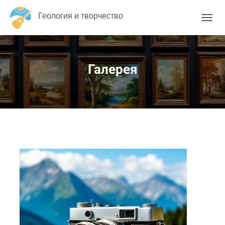
Геология и творчество
П
Е
Р
Е
К
Галерея
Л
Ю
Ч
И
Т
Ь
Н
А
В
И
Г
А
Ц
И
Ю